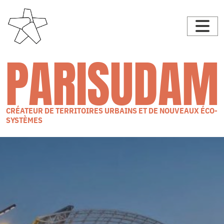
PARISUDAM
CRÉATEUR DE TERRITOIRES URBAINS ET DE NOUVEAUX ÉCO-
SYSTÈMES