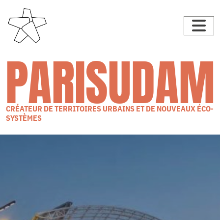
PARISUDAM
CRÉATEUR DE TERRITOIRES URBAINS ET DE NOUVEAUX ÉCO-
SYSTÈMES