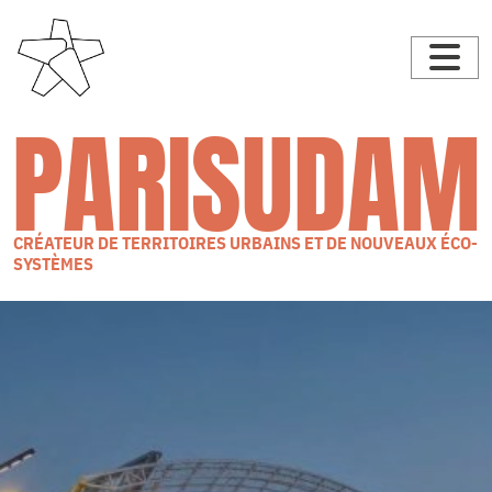
PARISUDAM
CRÉATEUR DE TERRITOIRES URBAINS ET DE NOUVEAUX ÉCO-
SYSTÈMES