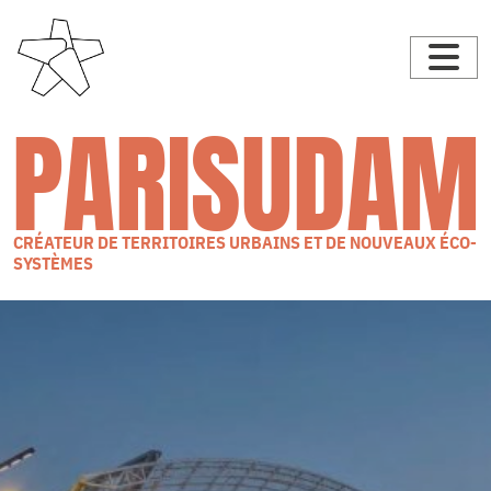
PARISUDAM
CRÉATEUR DE TERRITOIRES URBAINS ET DE NOUVEAUX ÉCO-
SYSTÈMES