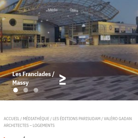
Les Franciades /
Massy
ACCUEIL
/
MÉDIATHÈQUE
/
LES ÉDITIONS PARISUDAM
/
VALÉRO GADAN
ARCHITECTES – LOGEMENTS