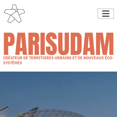
PARISUDAM
CRÉATEUR DE TERRITOIRES URBAINS ET DE NOUVEAUX ÉCO-
SYSTÈMES