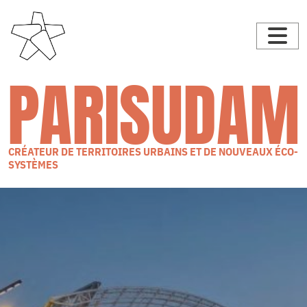
PARISUDAM
CRÉATEUR DE TERRITOIRES URBAINS ET DE NOUVEAUX ÉCO-
SYSTÈMES