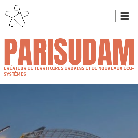
PARISUDAM
CRÉATEUR DE TERRITOIRES URBAINS ET DE NOUVEAUX ÉCO-
SYSTÈMES