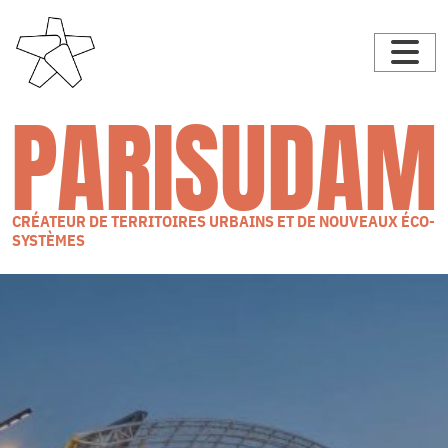
PARISUDAM
CRÉATEUR DE TERRITOIRES URBAINS ET DE NOUVEAUX ÉCO-
SYSTÈMES