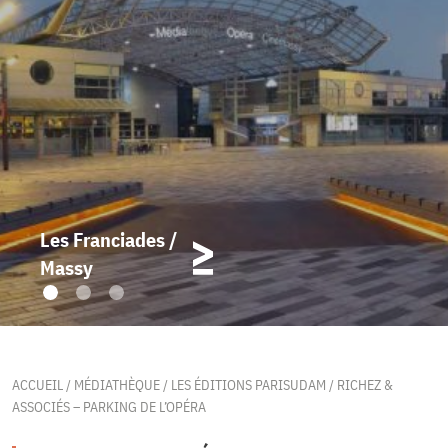
Les Franciades /
Massy
ACCUEIL
/
MÉDIATHÈQUE
/
LES ÉDITIONS PARISUDAM
/
RICHEZ &
ASSOCIÉS – PARKING DE L’OPÉRA