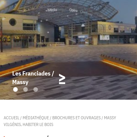
Les Franciades /
Massy
ACCUEIL
/
MÉDIATHÈQUE
/
BROCHURES ET OUVRAGES
/
MASSY
VILGÉNIS, HABITER LE BOIS