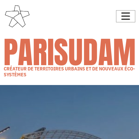
PARISUDAM
CRÉATEUR DE TERRITOIRES URBAINS ET DE NOUVEAUX ÉCO-
SYSTÈMES