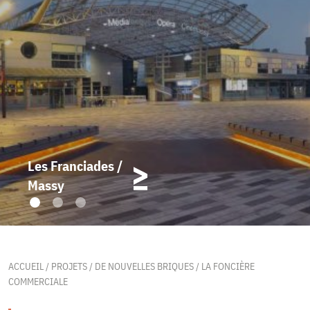
Les Franciades /
Massy
ACCUEIL
/
PROJETS
/
DE NOUVELLES BRIQUES
/
LA FONCIÈRE
COMMERCIALE