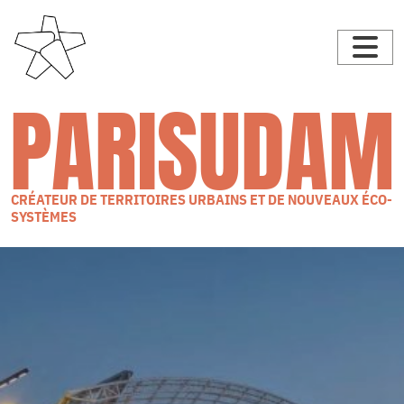
PARISUDAM
CRÉATEUR DE TERRITOIRES URBAINS ET DE NOUVEAUX ÉCO-
SYSTÈMES