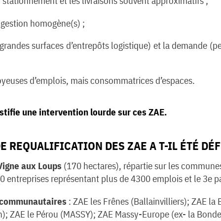
 stationnement et les livraisons souvent approximatifs ;
 gestion homogène(s) ;
(grandes surfaces d’entrepôts logistique) et la demande (pe
oyeuses d’emplois, mais consommatrices d’espaces.
tifie une intervention lourde sur ces ZAE.
E REQUALIFICATION DES ZAE A T-IL ÉTÉ DÉF
 Vigne aux Loups
(170 hectares), répartie sur les commune
0 entreprises représentant plus de 4300 emplois et le 3e pa
E communautaires
: ZAE les Frênes (Ballainvilliers); ZAE la
in); ZAE le Pérou (MASSY); ZAE Massy-Europe (ex- la Bonde