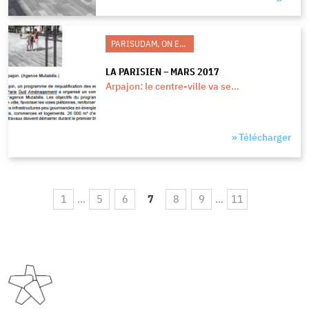
PARISUDAM, ON EN PARLE
LA PARISIEN – MARS 2017
Arpajon: le centre-ville va se...
» Télécharger
1
…
5
6
7
8
9
…
11